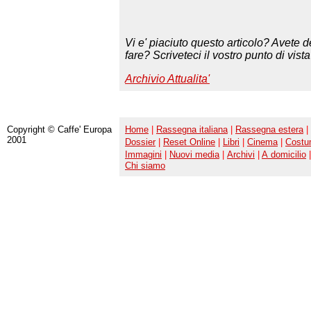
Vi e' piaciuto questo articolo? Avete 
fare? Scriveteci il vostro punto di vis
Archivio Attualita'
Copyright © Caffe' Europa
Home
|
Rassegna italiana
|
Rassegna estera
|
2001
Dossier
|
Reset Online
|
Libri
|
Cinema
|
Cost
Immagini
|
Nuovi media
|
Archivi
|
A domicilio
|
Chi siamo