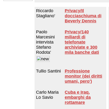
Riccardo
Privacy/Il
Stagliano'
docciaschiuma di
Beverly Dennis
Paolo
Privacy/140
Marcesini
miliardi di
intervista
telefonate
Stefano
archiviate e 300
Rodota'
mila banche dati
Tullio Santini
Professione
monitor (dei diritti
umani, pero')
Carlo Maria
Cuba e Iraq,
Lo Savio
embarghi da
rottamare