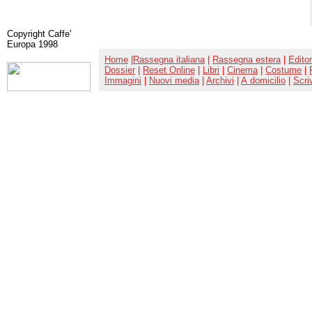
Copyright Caffe'
Europa 1998
Home
|
Rassegna italiana
|
Rassegna estera
|
Editor
Dossier
|
Reset Online
|
Libri
|
Cinema
|
Costume
|
Immagini
|
Nuovi media
|
Archivi
|
A domicilio
|
Scri