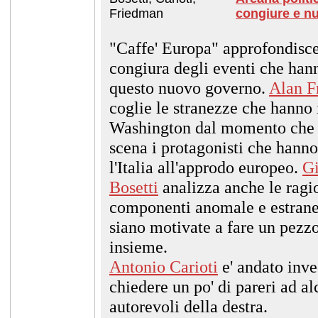
Friedman
congiure e nu
"Caffe' Europa" approfondisce
congiura degli eventi che hann
questo nuovo governo.
Alan F
coglie le stranezze che hanno
Washington dal momento che 
scena i protagonisti che hann
l'Italia all'approdo europeo.
Gi
Bosetti
analizza anche le ragio
componenti anomale e estranee
siano motivate a fare un pezzo
insieme.
Antonio Carioti
e' andato inve
chiedere un po' di pareri ad a
autorevoli della destra.