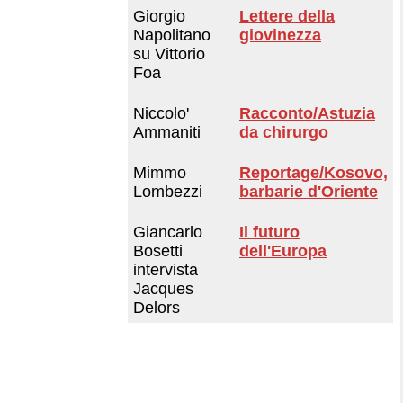
Giorgio
Lettere della
Napolitano
giovinezza
su Vittorio
Foa
Niccolo'
Racconto/Astuzia
Ammaniti
da chirurgo
Mimmo
Reportage/Kosovo,
Lombezzi
barbarie d'Oriente
Giancarlo
Il futuro
Bosetti
dell'Europa
intervista
Jacques
Delors