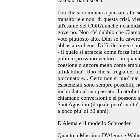
cacciata dalla scena.
Ora che si comincia a pensare alle s
transitorie e non, di questa crisi, vi
all'esame del CORA anche i candidat
governo. Non c'e' dubbio che Ciamp
voto piuttosto alto, Dini se la caver
abbastanza bene. Difficile invece 
- il quale si affaccia come forza infl
politico prossimo venturo - in quanto
coesione o ancora meno come embl
affidabilita'. Uno che si fregia del ti
picconatore... Certo non si puo' mai 
esistenziali sono sempre possibili, 
inchiodato al suo passato. I cattolici
chiamano conversioni e si possono s
Sant'Agostino (il quale pero' svolto' 
a poco piu' di 30 anni).
D'Alema e il modello Schroeder
Quanto a Massimo D'Alema e Walter 