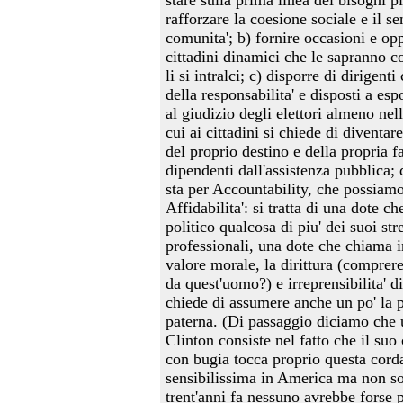
stare sulla prima linea dei bisogni pi
rafforzare la coesione sociale e il se
comunita'; b) fornire occasioni e opp
cittadini dinamici che le sapranno c
li si intralci; c) disporre di dirigent
della responsabilita' e disposti a esp
al giudizio degli elettori almeno nel
cui ai cittadini si chiede di diventar
del proprio destino e della propria 
dipendenti dall'assistenza pubblica
sta per Accountability, che possiamo
Affidabilita': si tratta di una dote ch
politico qualcosa di piu' dei suoi str
professionali, una dote che chiama i
valore morale, la dirittura (comprere
da quest'uomo?) e irreprensibilita' di
chiede di assumere anche un po' la p
paterna. (Di passaggio diciamo che 
Clinton consiste nel fatto che il suo
con bugia tocca proprio questa cord
sensibilissima in America ma non so
trent'anni fa nessuno avrebbe forse p