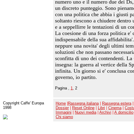
numero uno e il numero due dei Ds
un discreto punteggio. Sono pienam
con una politica che abbia i giusti
soltanto riescono a chiudere dentro 
e a seppellirre le tentazioni di un c
La coesione di una forza politica e'
indispensabile della sua affidabilita'.
neppure una novita' degli ultimi tem
soluzioni che non passano necessari
sconfitta di uno dei contendenti. L
insegna: la guerra al vertice della 
infinita. Un giorno si e' conclusa co
governo, io partito.
Pagina ,
1
, 2
Copyright Caffe' Europa
Home
|
Rassegna italiana
|
Rassegna estera
|
1998
Dossier
|
Reset Online
|
Libri
|
Cinema
|
Cost
Immagini
|
Nuovi media
|
Archivi
|
A domicilio
Chi siamo